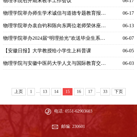
物理学院召开期末教学工作会议
06-17
物理学院举办师生学术诚信与道德专题教育报告会
06-17
物理学院举办袁自钧和陈向东两位老师荣休座谈会
06-13
物理学院举办2024届“明理拾光”欢送毕业生系列活动
06-07
【安徽日报】大学教授给小学生上科普课
06-05
物理学院与安徽中医药大学人文与国际教育交流学院赴肥西县开展“鸿鹄学堂”共建揭牌暨“六一”主题队日活动
06-03
...
...
上页
1
13
14
15
16
17
33
下页
电话: 0551-62903603
邮编: 230601