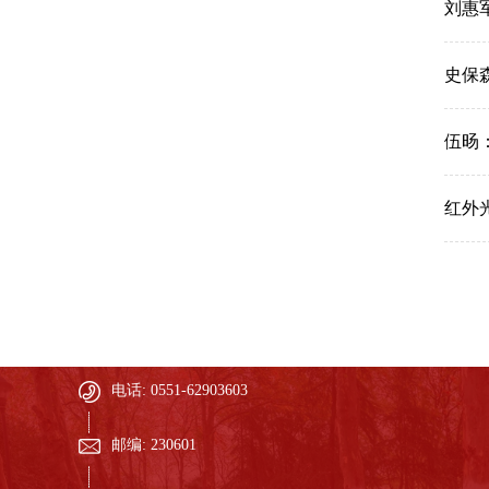
刘惠
史保
伍旸
红外
电话: 0551-62903603
邮编: 230601