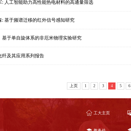
军: 人工智能助力高性能热电材料的高通量筛选
森: 基于频谱迁移的红外信号感知研究
：基于单自旋体系的非厄米物理实验研究
光纤及其应用系列报告
上页
1
2
3
4
5
6
工大主页
教务处