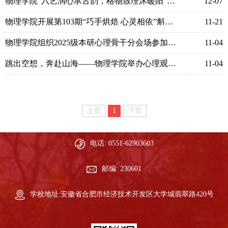
物理学院“六艺润心承古韵，格物致理沐暖阳”心理游园会圆满落幕
12-07
物理学院开展第103期“巧手烘焙 心灵相依”斛心沙龙活动
11-21
物理学院组织2025级本研心理骨干分会场参加校心理骨干培训班
11-04
跳出空想，奔赴山海——物理学院举办心理观影沙龙活动
11-04
上页
1
下页
电话: 0551-62903603
邮编: 230601
学校地址:安徽省合肥市经济技术开发区大学城翡翠路420号