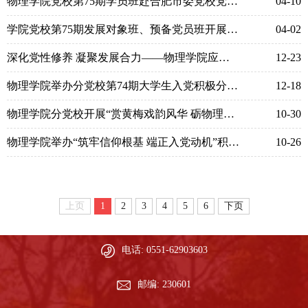
物理学院党校第75期学员班赴合肥市委党校党性教育馆开展主题实践活动
04-10
学院党校第75期发展对象班、预备党员班开展主题集中研讨
04-02
深化党性修养 凝聚发展合力——物理学院应用物理学本科生党支部召开专题研讨会
12-23
物理学院举办分党校第74期大学生入党积极分子班结业仪式
12-18
物理学院分党校开展“赏黄梅戏韵风华 砺物理学子初心”主题实践活动
10-30
物理学院举办“筑牢信仰根基 端正入党动机”积极分子党课
10-26
上页
1
2
3
4
5
6
下页
电话: 0551-62903603
邮编: 230601