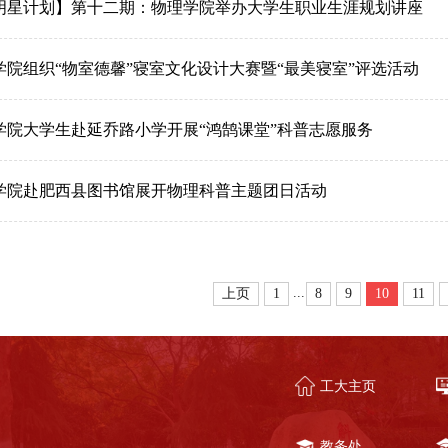
明星计划】第十二期：物理学院举办大学生职业生涯规划讲座
学院组织“物室德馨”寝室文化设计大赛暨“最美寝室”评选活动
学院大学生赴延乔路小学开展“鸿鹄课堂”科普志愿服务
学院赴肥西县图书馆展开物理科普主题团日活动
...
上页
1
8
9
10
11
工大主页
教务处