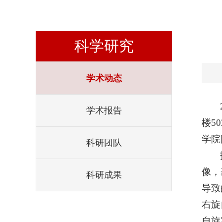
科学研究
学术动态
学术报告
楼5
学院
科研团队
像，
科研成果
导致
右旋
自旋