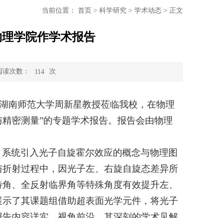
当前位置：
首页
>
科学研究
>
学术动态
>
正文
物理学院作学术报告
阅读次数：
次
114
请，湖南师范大学周新星教授莅临我校，在物理
与精密测量”的专题学术报告。报告会由物理
，系统引入光子自旋霍尔效应的概念与物理图
与折射过程中，因光子左、右旋自旋态差异所
特角、全反射临界角等特殊角度有效提升左、
展示了其课题组借助超表面光学元件，将光子
报告内容详实、视角前沿，其深刻的学术见解