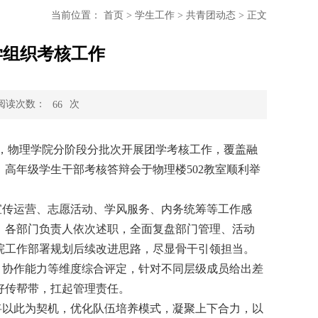
当前位置：
首页
>
学生工作
>
共青团动态
>
正文
学组织考核工作
阅读次数：
次
66
，物理学院分阶段分批次开展团学考核工作，覆盖融
高年级学生干部考核答辩会于物理楼502教室顺利举
宣传运营、志愿活动、学风服务、内务统筹等工作感
，各部门负责人依次述职，全面复盘部门管理、活动
院工作部署规划后续改进思路，尽显骨干引领担当。
、协作能力等维度综合评定，针对不同层级成员给出差
好传帮带，扛起管理责任。
将以此为契机，优化队伍培养模式，凝聚上下合力，以