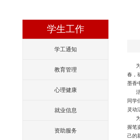
学生工作
学工通知
教育管理
春，
墨香
心理健康
同学
灵动
就业信息
握笔
资助服务
己的