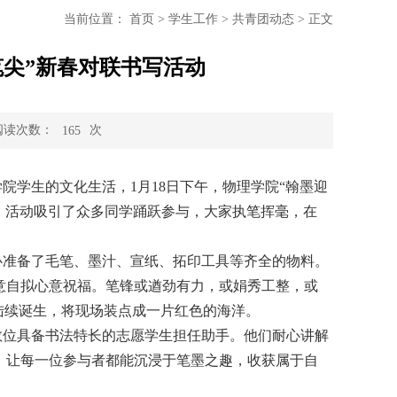
当前位置：
首页
>
学生工作
>
共青团动态
>
正文
笔尖”新春对联书写活动
阅读次数：
次
165
院学生的文化生活，1月18日下午，物理学院“翰墨迎
。活动吸引了众多同学踊跃参与，大家执笔挥毫，在
心准备了毛笔、墨汁、宣纸、拓印工具等齐全的物料。
意自拟心意祝福。笔锋或遒劲有力，或娟秀工整，或
陆续诞生，将现场装点成一片红色的海洋。
数位具备书法特长的志愿学生担任助手。他们耐心讲解
，让每一位参与者都能沉浸于笔墨之趣，收获属于自