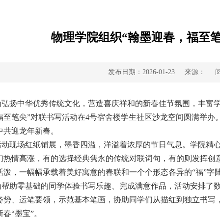
物理学院组织“翰墨迎春，福至
发布日期：2026-01-23
来源：
为弘扬中华优秀传统文化，营造喜庆祥和的新春佳节氛围，丰富学
福至笔尖”对联书写活动在4号宿舍楼学生社区沙龙空间圆满举办
中共迎龙年新春。
活动现场红纸铺展，墨香四溢，洋溢着浓厚的节日气息。学院精
们热情高涨，有的选择经典隽永的传统对联词句，有的则发挥创
活泼，一幅幅承载着美好寓意的春联和一个个形态各异的“福”字
为帮助零基础的同学体验书写乐趣、完成满意作品，活动安排了
姿势、运笔要领，示范基本笔画，协助同学们从描红到独立书写
新春“墨宝”。