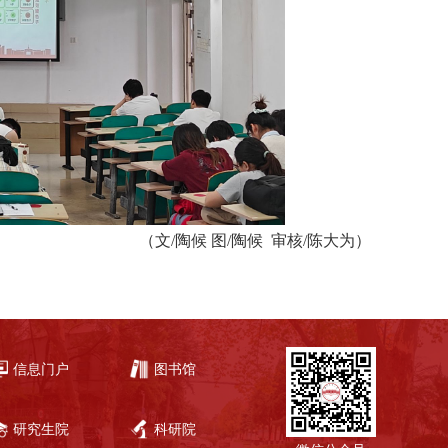
（文
/陶候
图
/
陶候
审核
/
陈大为）
信息门户
图书馆
研究生院
科研院