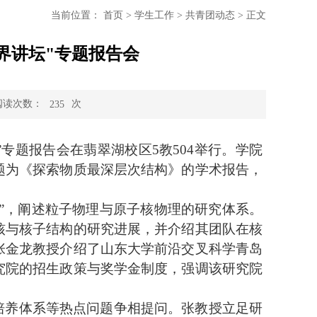
当前位置：
首页
>
学生工作
>
共青团动态
>
正文
界讲坛"专题报告会
阅读次数：
次
235
坛”专题报告会在
翡翠湖校区
5教504
举行。学院
题为《探索物质最深层次结构》的学术报告
，
用”，阐述粒子物理与原子核物理的研究体系。
核与核子结构的研究进展，并介绍其团队在核
张金龙教授介绍了山东大学前沿交叉科学青岛
究院的招生政策与奖学金制度，强调该研究院
培养体系等热点问题争相提问。张教授立足研