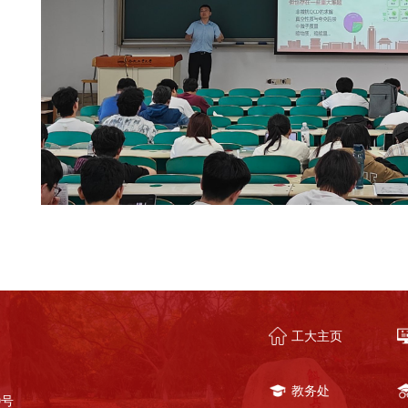
工大主页
教务处
0号