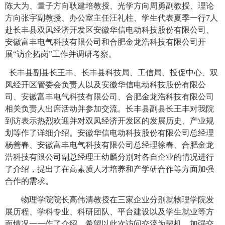
陈大为、量子方向耿建培教授、光学方向周勇副教授、理论
方向张宇副教授、办公室主任汪礼柱、学生代表夏季一行
7
人
赴长丰县双凤经济开发区安徽华信电动科技股份有限公司、
安徽富丰电气科技有限公司和合肥金龙浩科技有限公司开
展
“
访企拓岗
”
工作并调研考察。
长丰县副县长王丰、长丰县科技局、工信局、投促中心、双
凤经开区管委会负责人
以及安徽华信电动科技股份有限公
司、安徽富丰电气科技有限公司、合肥金龙浩科技有限公司
相关负责人出席活动并参加交流。
长丰县副县长王丰
对我院
到访表示热烈欢迎并对双凤经济开发区的发展历史、产业规
划等作了详细介绍。安徽华信电动科技股份有限公司总经理
杨善春、安徽富丰电气科技有限公司总经理徐春、合肥金龙
浩科技有限公司副总经理王幼麟分别对各自企业的情况进行
了介绍，提出了在高素质人才培养和产学研合作等方面加强
合作的需求。
物理学院院长高伟清教授在三家企业分别就物理学院发
展历程、学科专业、科研团队、平台建设以及学生就业等方
面情况一一作了介绍，希望以此次访问交流为契机，加强交