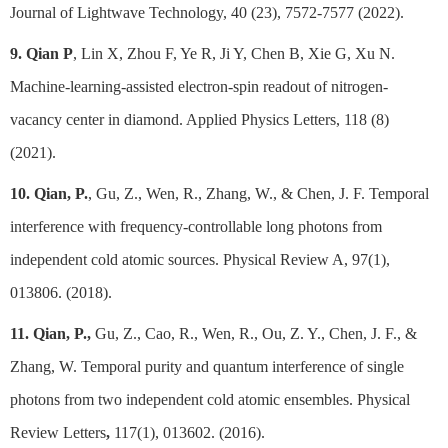
Journal of Lightwave Technology, 40 (23), 7572-7577 (2022).
9. Qian P
, Lin X, Zhou F, Ye R, Ji Y, Chen B, Xie G, Xu N.
Machine-learning-assisted electron-spin readout of nitrogen-
vacancy center in diamond. Applied Physics Letters, 118 (8)
(2021).
10. Qian, P.
, Gu, Z., Wen, R., Zhang, W., & Chen, J. F. Temporal
interference with frequency-controllable long photons from
independent cold atomic sources.
Physical Review A, 97(1),
013806. (2018).
11. Qian, P.,
Gu, Z., Cao, R., Wen, R., Ou, Z. Y., Chen, J. F., &
Zhang, W. Temporal purity and quantum interference of single
photons from two independent cold atomic ensembles. Physical
Review Letters
,
117(1), 013602. (2016).