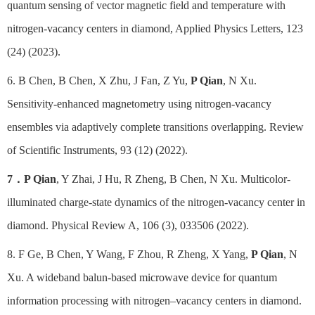
quantum sensing of vector magnetic field and temperature with
nitrogen-vacancy centers in diamond, Applied Physics Letters, 123
(24) (2023).
6. B Chen, B Chen, X Zhu, J Fan, Z Yu,
P Qian
, N Xu.
Sensitivity-enhanced magnetometry using nitrogen-vacancy
ensembles via adaptively complete transitions overlapping. Review
of Scientific Instruments, 93 (12) (2022).
7
．
P Qian
, Y Zhai, J Hu, R Zheng, B Chen, N Xu. Multicolor-
illuminated charge-state dynamics of the nitrogen-vacancy center in
diamond. Physical Review A, 106 (3), 033506 (2022).
8. F Ge, B Chen, Y Wang, F Zhou, R Zheng, X Yang,
P Qian
, N
Xu. A wideband balun-based microwave device for quantum
information processing with nitrogen–vacancy centers in diamond.