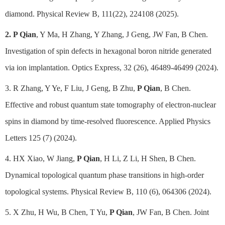
diamond. Physical Review B, 111(22), 224108 (2025).
2. P Qian
, Y Ma, H Zhang, Y Zhang, J Geng, JW Fan, B Chen.
Investigation of spin defects in hexagonal boron nitride generated
via ion implantation. Optics Express, 32 (26), 46489-46499 (2024).
3. R Zhang, Y Ye, F Liu, J Geng, B Zhu,
P Qian
, B Chen.
Effective and robust quantum state tomography of electron-nuclear
spins in diamond by time-resolved fluorescence. Applied Physics
Letters 125 (7) (2024).
4. HX Xiao, W Jiang,
P Qian
, H Li, Z Li, H Shen, B Chen.
Dynamical topological quantum phase transitions in high-order
topological systems. Physical Review B, 110 (6), 064306 (2024).
5. X Zhu, H Wu, B Chen, T Yu,
P Qian
, JW Fan, B Chen. Joint