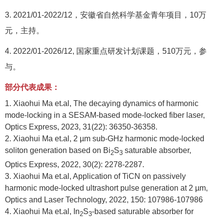
3. 2021/01-2022/12
，安徽省自然科学基金青年项目，
10
万
元，主持。
4. 2022/01-2026/12,
国家重点研发计划课题，
510
万元，参
与。
部分代表成果：
1. Xiaohui Ma et.al, The decaying dynamics of harmonic
mode-locking in a SESAM-based mode-locked fiber laser,
Optics Express, 2023, 31(22): 36350-36358.
2. Xiaohui Ma et.al, 2 µm sub-GHz harmonic mode-locked
soliton generation based on Bi
S
saturable absorber,
2
3
Optics Express, 2022, 30(2): 2278-2287.
3. Xiaohui Ma et.al, Application of TiCN on passively
harmonic mode-locked ultrashort pulse generation at 2 µm,
Optics and Laser Technology, 2022, 150: 107986-107986
4. Xiaohui Ma et.al, In
S
-based saturable absorber for
2
3