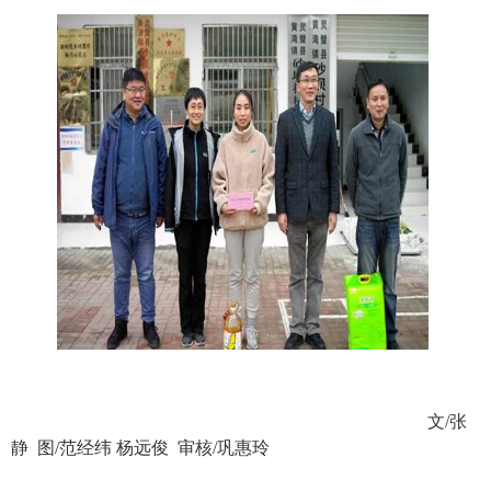
文
/
张
静 图
/
范经纬 杨远俊
审核
/
巩惠玲